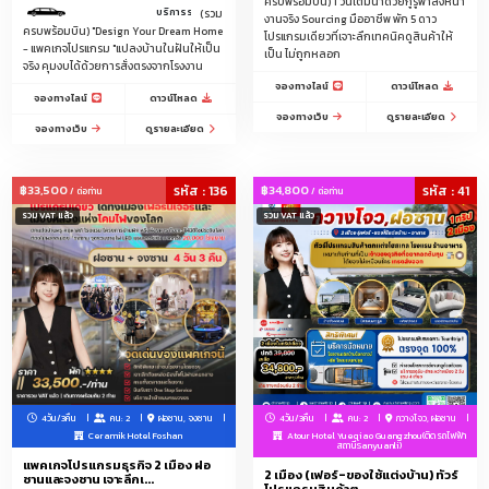
ครบพร้อมบิน) 1 วันเต็มนำด้วยกูรูพาลงหน้า
บริการรถลีมูซีนพร้อมคนขับรถ ระหว่างสนามบินกวางโจว-โรงแรม 5ดาวฝอซานรวม 2 เที่
(รวม
งานจริง Sourcing มืออาชีพ พัก 5 ดาว
ครบพร้อมบิน) "Design Your Dream Home
โปรแกรมเดียวที่เจาะลึกเทคนิคดูสินค้าให้
- แพคเกจโปรแกรม "แปลงบ้านในฝันให้เป็น
เป็น ไม่ถูกหลอก
จริง คุมงบได้ด้วยการสั่งตรงจากโรงงาน
จองทางไลน์
ดาวน์โหลด
จองทางไลน์
ดาวน์โหลด
จองทางเว็บ
ดูรายละเอียด
จองทางเว็บ
ดูรายละเอียด
฿33,500
รหัส : 136
฿34,800
รหัส : 41
/ ต่อท่าน
/ ต่อท่าน
รวม VAT แล้ว
รวม VAT แล้ว
4วัน/3คืน
คน: 2
ฝอซาน, จงซาน
4วัน/3คืน
คน: 2
กวางโจว, ฝอซาน
Ceramik Hotel Foshan
Atour Hotel Yueqiao Guangzhou(ติดรถไฟฟ้า
สถานีSanyuanli)
แพคเกจโปรแกรมธุรกิจ 2 เมือง ฝอ
2 เมือง (เฟอร์-ของใช้แต่งบ้าน) ทัวร์
ซานและจงซาน เจาะลึกเ...