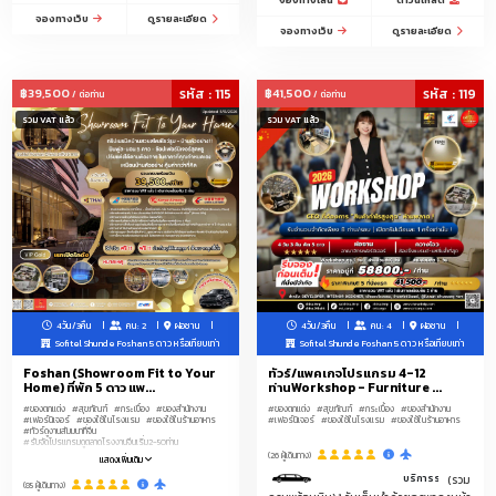
จองทางไลน์
ดาวน์โหลด
จองทางเว็บ
ดูรายละเอียด
จองทางเว็บ
ดูรายละเอียด
฿39,500
รหัส : 115
฿41,500
รหัส : 119
/ ต่อท่าน
/ ต่อท่าน
รวม VAT แล้ว
รวม VAT แล้ว
4วัน/3คืน
คน: 2
ฝอซาน
4วัน/3คืน
คน: 4
ฝอซาน
Sofitel Shunde Foshan 5 ดาว หรือเทียบเท่า
Sofitel Shunde Foshan 5 ดาว หรือเทียบเท่า
Foshan (Showroom Fit to Your
ทัวร์/แพคเกจโปรแกรม 4-12
Home) ที่พัก 5 ดาว แพ...
ท่านWorkshop - Furniture ...
#ของตกแต่ง
#สุขภัณฑ์
#กระเบื้อง
#ของสำนักงาน
#ของตกแต่ง
#สุขภัณฑ์
#กระเบื้อง
#ของสำนักงาน
#เฟอร์นิเจอร์
#ของใช้ในโรงแรม
#ของใช้ในร้านอาหาร
#เฟอร์นิเจอร์
#ของใช้ในโรงแรม
#ของใช้ในร้านอาหาร
#ทัวร์ดูงานสัมมนาที่จีน
#รับจัดโปรแกรมดูตลาดโรงงานจีนเริ่ม2-50ท่าน
(26 ผู้เดินทาง)
แสดงเพิ่มเติม
บริการรถลีมูซีนพร้อมคนขับรถ ร
(รวม
(85 ผู้เดินทาง)