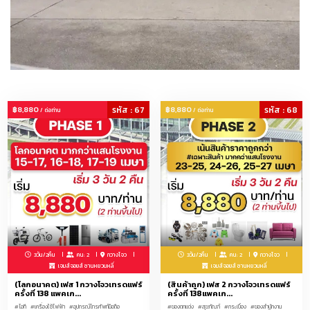
฿8,880
รหัส : 67
฿8,880
รหัส : 68
/ ต่อท่าน
/ ต่อท่าน
3วัน/2คืน
คน: 2
กวางโจว
3วัน/2คืน
คน: 2
กวางโจว
เจมส์จอยส์ ซานหยวนหลี่
เจมส์จอยส์ ซานหยวนหลี่
(โลกอนาคต) เฟส 1 กวางโจวเทรดแฟร์
(สินค้าถูก) เฟส 2 กวางโจวเทรดแฟร์
ครั้งที่ 138 แพคเก...
ครั้งที่ 138แพคเก...
#ไอที
#เครื่องใช้ไฟฟ้า
#อุปกรณ์โทรศัพท์มือถือ
#ของตกแต่ง
#สุขภัณฑ์
#กระเบื้อง
#ของสำนักงาน