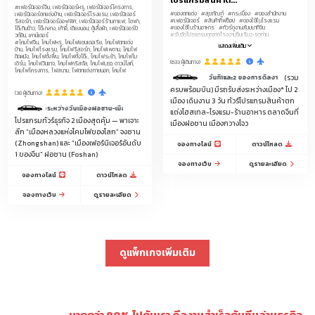
โปรแกรมสินค้าต...
#เฟอร์นิเจอร์จีน, เฟอร์นิเจอร์หรู, เฟอร์นิเจอร์โครงการ,
#ของตกแต่ง
#สุขภัณฑ์
#กระเบื้อง
#ของสำนักงาน
เฟอร์นิเจอร์ตกแต่งบ้าน, เฟอร์นิเจอร์โรงแรม, เฟอร์นิเจอร์
#เฟอร์นิเจอร์
#สินค้ากิ๊ฟช็อป
#ของใช้ในโรงแรม
รีสอร์ท, เฟอร์นิเจอร์ออฟฟิศ, เฟอร์นิเจอร์ร้านกาแฟ, โซฟา,
#ของใช้ในร้านอาหาร
#ทัวร์ดูงานสัมมนาที่จีน
โต๊ะกินข้าว, โต๊ะกลาง, เก้าอี้, เตียงนอน, ตู้เสื้อผ้า, เฟอร์นิเจอร์บิ
#รับจัดโปรแกรมดูตลาดโรงงานจีนเริ่ม2-50ท่าน
วท์อิน, เคาน์เตอร์
#โคมไฟจีน, โคมไฟหรู, โคมไฟแชนเดอเรีย, โคมไฟตกแต่ง
แสดงเพิ่มเติม
บ้าน, โคมไฟโรงแรม, โคมไฟรีสอร์ท, โคมไฟเพดาน, โคมไฟ
ติดผนัง, โคมไฟตั้งพื้น, โคมไฟตั้งโต๊ะ, โคมไฟระย้า, โคมไฟโม
(633 ผู้เดินทาง)
เดิร์น, โคมไฟวินเทจ, โคมไฟคริสตัล, โคมไฟLED, ดาวน์ไลท์,
โคมไฟโครงการ, ไฟสนาม, ไฟตกแต่งภายนอก, โคมไฟ
วันที่1และ2 ของการดีลงานมีคนขับรถรับ-ส่งบริการ 
(รวม
ครบพร้อมบิน) มีรถรับส่งระหว่างเมือง* ไป 2
(38 ผู้เดินทาง)
เมือง เดินงาน 3 วัน ทัวร์โปรแกรมสินค้าตก
บส่งระหว่างวันเมืองฝอซาน-เมืองจงซาน-สนามบินกวางโจว 1 วัน
แต่งโฮสเทล-โรงแรม-ร้านอาหาร ตลาดจีนที่
โปรแกรมทัวร์ธุรกิจ 2 เมืองสุดคุ้ม — พาเจาะ
เมืองฝอซาน เมืองกวางโจว
ลึก “เมืองหลวงแห่งโคมไฟของโลก” จงซาน
(Zhongshan) และ “เมืองเฟอร์นิเจอร์อันดับ
จองทางไลน์
ดาวน์โหลด
1 ของจีน” ฝอซาน (Foshan)
จองทางเว็บ
ดูรายละเอียด
จองทางไลน์
ดาวน์โหลด
จองทางเว็บ
ดูรายละเอียด
ดูแพ็กเกจเพิ่มเติม
มากกว่า 80% ไปกับเรา ดีลงานสำเร็จกับทีมล่ามธุรกิจ