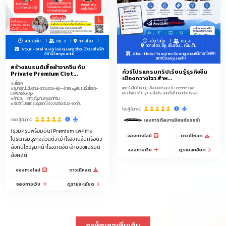
4วัน/3คืน
คน: 2
กวางโจว
4วัน/3คืน
คน: 4
กวางโจว, อี้อู, เซินเจิ้น...
เพิ่มเติม
Atour Hotel Yueqiao Guangzhou(ติดรถไฟฟ้า
สถานีSanyuanli)
Atour Hotel Yueqiao Guangzhou(ติดรถไฟฟ้า
สถานีSanyuanli)
สร้างแบรนด์เสื้อผ้าจากจีน กับ
ทัวร์โปรแกรมทริปเรียนรู้ธุรกิจจีน
Private Premium Clot...
เมืองกวางโจว สำห...
#เสื้อผ้า
#ปรับสินค้าตามธุรกิจองค์กรคุณ (Customized
#อุปกรณ์แต่งร้าน-ราวแขวน-หุ่น--ป้ายtagแบรนด์เสื้อผ้า-
Business) กรุณาแจ้งประเภทสินค้าก่อนทำการจอง
แพคเกจจิ้ง-ถุง
#ผ้าม้วน
#ทัวร์ดูงานสัมมนาที่จีน
#รับจัดโปรแกรมดูตลาดโรงงานจีนเริ่ม2-50ท่าน
(35 ผู้เดินทาง)
3 วันของการดีลงานมีคนขับรถรับ-ส่งบริการ 1 วัน 9.00-18
(368 ผู้เดินทาง)
(รวมครบพร้อมบิน) Premium แพคเกจ
จองทางไลน์
ดาวน์โหลด
โปรแกรมธุรกิจส่วนตัว เข้าโรงงานจีนหรือดิว
สั่งกับโชว์รูมหน้าโรงงานจีน เจ้าของแบรนด์
จองทางเว็บ
ดูรายละเอียด
สั่งผลิต
จองทางไลน์
ดาวน์โหลด
จองทางเว็บ
ดูรายละเอียด
ดูแพ็กเกจเพิ่มเติม