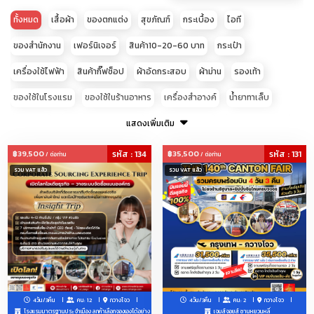
ทั้งหมด
เสื้อผ้า
ของตกแต่ง
สุขภัณฑ์
กระเบื้อง
ไอที
ของสำนักงาน
เฟอร์นิเจอร์
สินค้า10-20-60 บาท
กระเป๋า
เครื่องใช้ไฟฟ้า
สินค้ากิ๊ฟช็อป
ผ้าอัดกระสอบ
ผ้าม่าน
รองเท้า
ของใช้ในโรงแรม
ของใช้ในร้านอาหาร
เครื่องสำอางค์
น้ำยาทาเล็บ
เสื้อผ้าเด็ก
อุปกรณ์โทรศัพท์มือถือ
แสดงเพิ่มเติม
ของใช้สัตว์เลี้ยง
อะไหล่ประดับยนต์
อุปกรณ์เสริมความงาม
ผ้าปูที่นอน
เครื่องประดับ
฿39,500
รหัส : 134
฿35,500
รหัส : 131
/ ต่อท่าน
/ ต่อท่าน
รวม VAT แล้ว
รวม VAT แล้ว
ชุดชั้นในชายหญิงและเด็ก
ชุดนอน
แพคเกจจิ้ง
โซล่าเซลล์
โทรศัพท์มือถือ
คอมพิวเตอร์
อุปกรณ์แคมปิ้ง
อุปกรณ์แต่งร้าน-ราวแขวน-หุ่น--ป้ายtagแบรนด์เสื้อผ้า-แพคเกจจิ้ง-ถุง
ผ้าม้วน
ของใช้ของเล่นเด็ก
ทัวร์ดูงานสัมมนาที่จีน
รับจัดโปรแกรมดูตลาดโรงงานจีนเริ่ม2-50ท่าน
4วัน/3คืน
คน: 12
กวางโจว
4วัน/3คืน
คน: 2
กวางโจว
Hirono, LiLiOS, SKULLPANDA, Teletubbies, molly, labubu, Crybabe,
โรงแรมมาตรฐานประจำเมือง ลูกค้าเลือกจองเองได้อย่าง
เจมส์จอยส์ ซานหยวนหลี่