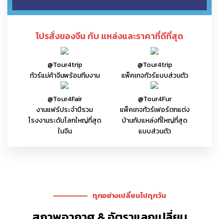
ทัวร์โปรแกรมธุรกิจ Premium เสื้อผ้าผู้ชาย
SEOUL TO SHOWROOM K-FASHION BRAND
4.
กวางโจว
6 ที่นั่ง
ID : 121
AVAI
BUILDER ทริปลุยโรงงานแฟชั่นเกาหลีโอปป้า 3
วันเต็ม
UPDATED
โปรสั่งของจีน กับ แหล่งและราคาที่ดีที่สุด
แพคเกจโปรแกรมธุรกิจ “อะไหล่รถมอเตอร์ไซค์-
รถยนต์-ประดับยนต์–คาร์แคร์” | สร้างแบรนด์
5.
กวางโจว
6 ที่นั่ง
ID : 65
ของตัวเองสายแต่งรถครบวงจร (CAR CARE |
AVAI
AUTO CAR | OEM FACTORY TOUR)
@Tour4trip
@Tour4trip
UPDATED
ทัวร์แม่ค้าจีนพร้อมทีมงาน
แพ็คเกจทัวร์แบบส่วนตัว
GZ (แม่และเด็ก) ทัวร์โปรแกรมเจาะลึกงานแม่และ
6.
กวางโจว
5 ที่นั่ง
ID : 79
เด็ก เสื้อผ้างานเกาหลี เซลล์โล๊ะ ของเล่น ของใช้เด็ก
AVAI
เดินงาน 3 หรือ 4 วัน
UPDATED
@Tour4Fair
@Tour4Fur
งานแฟร์ประจำปีรวม
แพ็คเกจทัวร์เฟอร์ตกแต่ง
GZ (แบรนด์เสื้อผ้า) ทัวร์โปรแกรมธุรกิจดีล
โรงงานเสื้อผ้าสร้างแบรนด์ตัวเอง เดินงาน 3 วัน
โรงงานระดับโลกใหญ่ที่สุด
บ้านกับแหล่งที่ใหญ่ที่สุด
7.
กวางโจว
7 ที่นั่ง
ID : 64
AVAI
(ได้แบรนด์เสื้อผ้า 1 ตัว) Invited Factory เดิน
ในจีน
แบบส่วนตัว
งาน 3 วัน
UPDATED
สร้างแบรนด์เสื้อผ้าจากจีน กับ Private
8.
กวางโจว
9 ที่นั่ง
ID : 110
AVAI
Premium Clothing Factory Tour
NEW
แพคเกจโปรแกรมธุรกิจ 2 เมือง ฝอซานและจง
ฝอซาน, จง
ซาน เจาะลึกเมืองหลวงแห่งโคมไฟของโลก รวม
9.
3 ที่นั่ง
ID : 136
AVAI
ซาน
แหล่งค้าส่งเฟอร์ของตกแต่งบ้าน-โรงงาน เจาะ
ลึกโคมไฟจีน LED
NEW
ทุกอย่างเปลี่ยนไปทุกวัน
GZ (SALE-โล๊ะกระสอบ-อัดก้อน) ทัวร์โปรแกรม
ธุรกิจ Premium ของยกกระสอบ-เหมาชั่งกิโล-
สภาพอากาศ & อัตราแลกเปลี่ยน
10.
กวางโจว
6 ที่นั่ง
ID : 94
SALEเหมา-อัดกระสอบมือสองชั่งกิโล เดินงาน 3
AVAI