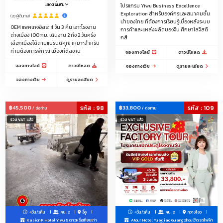
#เสื้อผ้าเด็ก
#อุปกรณ์โทรศัพท์มือถือ
#ของใช้สัตว์เลี้ยง
แสดงเพิ่มเติม
โปรแกรม Yiwu Business Excellence
#อะไหล่ประดับยนต์
#อุปกรณ์เสริมความงาม
#ผ้าปูที่นอน
Exploration สำหรับองค์กรและสมาคมชั้น
#เครื่องประดับ
#ชุดชั้นในชายหญิงและเด็ก
#ชุดนอน
(28 ผู้เดินทาง)
#แพคเกจจิ้ง
#โซล่าเซลล์
#โทรศัพท์มือถือ
นำของไทย ที่ต้องการเรียนรู้เบื้องหลังระบบ
#คอมพิวเตอร์
#อุปกรณ์แคมปิ้ง
OEM แพคเกจอิสระ 4 วัน 3 คืน เจาะโรงงาน
การค้าและแหล่งผลิตของจีน ศึกษาโลจิสติ
#อุปกรณ์แต่งร้าน-ราวแขวน-หุ่น--ป้ายtagแบรนด์เสื้อผ้า-
แพคเกจจิ้ง-ถุง
ต่างเมือง 100 กม. เดินงาน 2 ถึง 2 วันครึ่ง
กส์
#ผ้าม้วน
#ของใช้ของเล่นเด็ก
#ทัวร์ดูงานสัมมนาที่จีน
เลือกเมืองได้ตามแบรนด์คุณ เหมาะสำหรับ
#รับจัดโปรแกรมดูตลาดโรงงานจีนเริ่ม2-50ท่าน
#เพชรแท้+เพชรแล๊บ-เพชรLAB-CVD-เพชรโมซาไนต์-โม
ท่านต้องการพัก ณ เมืองที่ดีลงาน
จองทางไลน์
ดาวน์โหลด
อีส+เพชรจิว
#เครื่องครัวพลาสติก
#ของตกแต่งบ้าน
#เครื่องสำอาง-สกินแคร์
จองทางไลน์
ดาวน์โหลด
จองทางเว็บ
ดูรายละเอียด
#เครื่องมือช่าง OEM Hardware / ไขควง/คีมตัด/คีมล็อค/คีม
ปากจิ้งจก/ประแจ/ชุดบล็อก/ค้อน/เลื่อยมือ/คัตเตอร์/ตลับเมตร/
ระดับน้ำ/กรรไกรตัดเหล็ก/ชุดดอกสว่าน/กาวร้อน/กาวอีพ็อกซี่
จองทางเว็บ
ดูรายละเอียด
และอื่นๆในหมวด
#ทรายแมว/กระเป๋าเดินทาง/แพคเกจจิ้งDelivery Food/สกิน
แคร์-เครื่องสำอาง/ขนตาปลอม/เครื่องมือช่าง/อะไหล่ตกแต่ง
เสื้อผ้า-กระเป๋า-รองเท้าและของตกแต่งทุกชนิด/ไหมพรม/ร่ม
ทุกประเภท/ถุงเท้า/รองเท้า
฿45,500
รหัส : 98
฿33,800
รหัส : 109
/ ต่อท่าน
/ ต่อท่าน
#แหล่งกระเป๋าราคาถูกตามเวบไซส์จีน Taobao 1688
Alibaba Pinduoduo
#เมืองโรงงานรองเท้า
#ชุดนอน-ชุดชั้นใน
รวม VAT แล้ว
รวม VAT แล้ว
#แพคเกจจิ้งครบวงจร
4วัน/3คืน
คน: 2
อี้อู
4วัน/3คืน
คน: 2
กวางโจว
Kasion K Hotel Yiwu 5 ดาวหรือเทียบเท่า
Atour Hotel Yueqiao Guangzhou(ติดรถไฟฟ้า