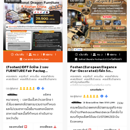
รวม VAT แล้ว
รวม VAT แล้ว
4วัน/3คืน
คน: 2
ฝอซาน
4วัน/3คืน
คน: 2
ฝอซาน
Ceramik Hotel Foshan
Sofitel Shunde Foshan 5 ดาว หรือเทียบเท่า
(Foshan) IDFF จัดปีละ 2 รอบ
Foshan (European Elegance
FURNITURE Fair Packag...
Fur-Decorated) ที่พัก 5ด...
#ของตกแต่ง
#สุขภัณฑ์
#กระเบื้อง
#ของสำนักงาน
#ของตกแต่ง
#สุขภัณฑ์
#กระเบื้อง
#ของสำนักงาน
#เฟอร์นิเจอร์
#ของใช้ในโรงแรม
#ของใช้ในร้านอาหาร
#เฟอร์นิเจอร์
#ของใช้ในโรงแรม
#ของใช้ในร้านอาหาร
#ทัวร์ดูงานสัมมนาที่จีน
#รับจัดโปรแกรมดูตลาดโรงงานจีนเริ่ม2-50ท่าน
(212 ผู้เดินทาง)
แสดงเพิ่มเติม
บริการรถลีมูซีนพร้อมคนขับรถ ระหว่างสนามบินกวางโจว-โรงแรมในเมืองฝอซาน รวม 2 เ
(68 ผู้เดินทาง)
หมายเหตุ ： เวลาจีนเร็วกว่าเวลาไทย 1
าะ Type Mercedes Benz , TESLA , BMW , Volkswagen หรือ Executive Van จาก LIMOUSINE EXPRESS ระหว
(รวม
ชั่วโมง แพคเกจโปรแกรมรวมตามกำหนด
ครบพร้อมบิน) แพคเกจโปรแกรมธุรกิจ ครบ
และไม่รวมอาหารมื้ออื่นๆนอกเหนือจาก
กับบ้าน/Penhouse/Residence ทั้งหลัง ใน
อาหารเช้าและมื้อที่กำหนด ค่าเดินทาง
แบบที่คุณเลือกได้เอง CUSTOMIZED บิน
ระหว่างวัน
Economy
จองทางไลน์
ดาวน์โหลด