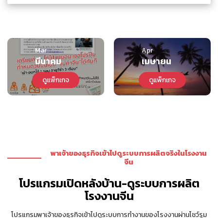
แพคเกจโปรแกรมธุรกิจ เจ้าของแบรนด์เสื้อผ้า
เด็ก พาเปิดแหล่งลับ เจ้าของโรงงานแม่ค้า เสื้อผ้า
16.
อี้อู
4 ที่นั่ง
ID : 137
AVAI
เด็ก KIDS ของเล่นเด็กที่ใหญ่ที่สุดในจีน ต้นตอของ
เวบ www.1688.com มาจากเมืองนี้
NEW
2 เมือง (เฟอร์-ของใช้แต่งบ้าน) ทัวร์โปรแกรม
กวางโจว,
สินค้าตกแต่งโฮสเทล-โรงแรม-ร้านอาหาร ตลาด
17.
6 ที่นั่ง
ID : 41
AVAI
Mar
Apr
ฝอซาน
จีนที่เมืองฝอซาน+เมืองกวางโจว (รวมรถรับ-ส่ง
ระหว่างเมือง 2 วัน) เดินงาน 3 วัน
UPDATED
มีนาคม
เมษายน
กวางโจว, อี้
ดูแพ็กเกจ
ดูแพ็กเกจ
อู, เซินเจิ้น,
ทัวร์โปรแกรมทริปเรียนรู้ธุรกิจจีน เมืองกวาง
หางโจว, ฝอ
18.
20 ที่นั่ง
ID : 140
โจว สำหรับนักศึกษาผู้ประกอบการ 4 วัน 3 คืน
AVAI
ซาน,
NEW
เซี่ยงไฮ้, จง
ซาน
(Foshan) IDFF จัดปีละ 2 รอบ FURNITURE Fair
Package งานแฟร์รวมโรงงานเฟอร์นิเจอร์
19.
ฝอซาน
2 ที่นั่ง
ID : 102
AVAI
งานที่ตอบโจทย์อินทีเรีย/ผู้รับเหมา เดินงาน 3 วัน
UPDATED
พาเจ้าของธุรกิจเข้าไปดูระบบการผลิตจริงในโรงงาน
จีน
แพ็กเกจโปรแกรมเจาะลึกงาน Canton Fair
พร้อมทีมล่ามมืออาชีพ สำหรับผู้ประกอบการที่
20.
กวางโจว
6 ที่นั่ง
ID : 131
AVAI
ต้องการสร้างธุรกิจนำเข้าและส่งออกอย่างจริงจัง
โปรแกรมเปิดหลังบ้าน-ดูระบบการผลิต
เน้นโอกาสทางธุรกิจ 100%
NEW
โรงงานจีน
โปรแกรมพาเจ้าของธุรกิจเข้าไปดูระบบการทำงานของโรงงานผ่านโชว์รูม