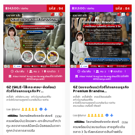
แฟ้ม/คลิปหนีบกระดาษ/ดินสอไม้/ดินสอกด/ไฮไลท์/ยางลบ/กบเหลาดินสอ/กล่อง
ดินสอ/กระเป๋าใส่เครื่องเขียน/สมุดวาดภาพ/สเก็ตช์บุ๊ก/ชุดเครื่องเขียนเป็นเซ็ต
฿34,500
รหัส : 94
฿31,500
รหัส : 84
/ ต่อท่าน
/ ต่อท่าน
รวม VAT แล้ว
รวม VAT แล้ว
เครื่องมือของใช้การเกษตร/บัวรดน้ำ/สายยาง/ข้อต่อสายยาง/บัวสเปรย์/ถังพ่น
ยา/กรรไกรตัดกิ่ง/เลื่อยตัดกิ่ง/ถุงมือทำสวน/ตาข่ายกันแมลง/เชือกฟาง/พลาสติก
คลุมดิน/กระถางพลาสติก/กระถางดินเผา/เครื่องพรวนดินมือ/เสียม/จอบ/บัวรดน้ำ
ต้นไม้แบบกด/ขวดพ่นละอองน้ำ/กระติกน้ำเกษตร
ปรับสินค้าตามธุรกิจองค์กรคุณ (Customized Business) กรุณาแจ้งประเภทสินค้า
ก่อนทำการจอง
เฟอร์นิเจอร์จีน, เฟอร์นิเจอร์หรู, เฟอร์นิเจอร์โครงการ, เฟอร์นิเจอร์ตกแต่งบ้าน,
เฟอร์นิเจอร์โรงแรม, เฟอร์นิเจอร์รีสอร์ท, เฟอร์นิเจอร์ออฟฟิศ, เฟอร์นิเจอร์ร้าน
4วัน/3คืน
คน: 2
กวางโจว
4วัน/3คืน
คน: 2
กวางโจว
กาแฟ, โซฟา, โต๊ะกินข้าว, โต๊ะกลาง, เก้าอี้, เตียงนอน, ตู้เสื้อผ้า, เฟอร์นิเจอร์บิวท์อิน,
Atour Hotel Yueqiao Guangzhou(ติดรถไฟฟ้า
Atour Hotel Yueqiao Guangzhou(ติดรถไฟฟ้า
สถานีSanyuanli)
สถานีSanyuanli)
เคาน์เตอร์
GZ (SALE-โล๊ะกระสอบ-อัดก้อน)
GZ (แบรนด์เนม) ทัวร์โปรแกรมธุรกิจ
ทัวร์โปรแกรมธุรกิจ Pr...
Premium Brandna...
โคมไฟจีน, โคมไฟหรู, โคมไฟแชนเดอเรีย, โคมไฟตกแต่งบ้าน, โคมไฟโรงแรม, โคม
#เสื้อผ้า
#ผ้าอัดกระสอบ
#ทัวร์ดูงานสัมมนาที่จีน
#เสื้อผ้า
#เสื้อผ้าเด็ก
#ของใช้ของเล่นเด็ก
ไฟรีสอร์ท, โคมไฟเพดาน, โคมไฟติดผนัง, โคมไฟตั้งพื้น, โคมไฟตั้งโต๊ะ, โคมไฟ
#รับจัดโปรแกรมดูตลาดโรงงานจีนเริ่ม2-50ท่าน
#ทัวร์ดูงานสัมมนาที่จีน
#รับจัดโปรแกรมดูตลาดโรงงานจีนเริ่ม2-50ท่าน
ระย้า, โคมไฟโมเดิร์น, โคมไฟวินเทจ, โคมไฟคริสตัล, โคมไฟLED, ดาวน์ไลท์, โคมไฟ
#แบรนด์เนม งานก้อปปี้-เทียบแท้
โครงการ, ไฟสนาม, ไฟตกแต่งภายนอก, โคมไฟ
(3.6K ผู้เดินทาง)
(338 ผู้เดินทาง)
ารดีลงานมีคนขับรถรับ-ส่งบริการ 1 วัน
(รวม
แบรนด์เนม งานก้อปปี้-เทียบแท้
ครบพร้อมบิน) จัดเฉพาะ-เจาะลึกงานต่ำกว่า
วันที่สองของการดีลงานมีคนขับรถรับ-ส่งบริการ 1 วัน
(รวม
ทุน ลดราคาเซลล์มือหนึ่ง มือสองเน้นราคา
ครบพร้อมบิน) แบรนด์เนม สายธุรกิจ เดิน
ถูกกว่าราคาตลาดจริง
ตลาด 3 วัน ถึงแหล่งตลาดสินค้าแฟชั่น