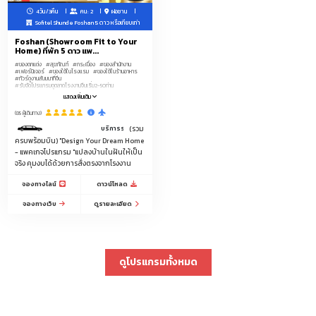
4วัน/3คืน
คน: 2
ฝอซาน
Sofitel Shunde Foshan 5 ดาว หรือเทียบเท่า
Foshan (Showroom Fit to Your
Home) ที่พัก 5 ดาว แพ...
#ของตกแต่ง
#สุขภัณฑ์
#กระเบื้อง
#ของสำนักงาน
#เฟอร์นิเจอร์
#ของใช้ในโรงแรม
#ของใช้ในร้านอาหาร
#ทัวร์ดูงานสัมมนาที่จีน
#รับจัดโปรแกรมดูตลาดโรงงานจีนเริ่ม2-50ท่าน
แสดงเพิ่มเติม
(85 ผู้เดินทาง)
บริการรถลีมูซีนพร้อมคนขับรถ ระหว่างสนามบินกวางโจว-โรงแรม 5ดาวฝอซานรวม 2 เที่
(รวม
ครบพร้อมบิน) "Design Your Dream Home
- แพคเกจโปรแกรม "แปลงบ้านในฝันให้เป็น
จริง คุมงบได้ด้วยการสั่งตรงจากโรงงาน
จองทางไลน์
ดาวน์โหลด
จองทางเว็บ
ดูรายละเอียด
ดูโปรแกรมทั้งหมด