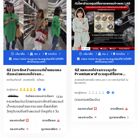
มือ
เสื้อผ้าK-Fashion โอปป้า
เครื่องครัวพลาสติก
ของตกแต่งบ้าน
เครื่องสำอาง-สกินแคร์
เครื่องมือช่าง OEM Hardware / ไขควง/คีมตัด/คีมล็อค/คีมปากจิ้งจก/ประแจ/ชุด
บล็อก/ค้อน/เลื่อยมือ/คัตเตอร์/ตลับเมตร/ระดับน้ำ/กรรไกรตัดเหล็ก/ชุดดอก
สว่าน/กาวร้อน/กาวอีพ็อกซี่ และอื่นๆในหมวด
4วัน/3คืน
คน: 2
กวางโจว
4วัน/3คืน
คน: 2
กวางโจว
ทรายแมว/กระเป๋าเดินทาง/แพคเกจจิ้งDelivery Food/สกินแคร์-เครื่องสำอาง/
Atour Hotel Yueqiao Guangzhou(ติดรถไฟฟ้า
Atour Hotel Yueqiao Guangzhou(ติดรถไฟฟ้า
สถานีSanyuanli)
สถานีSanyuanli)
ขนตาปลอม/เครื่องมือช่าง/อะไหล่ตกแต่งเสื้อผ้า-กระเป๋า-รองเท้าและของตกแต่ง
GZ (เจาะลึกสร้างแบรนด์น้ำหอมของ
GZ แพคเกจโปรแกรมธุรกิจ
ทุกชนิด/ไหมพรม/ร่มทุกประเภท/ถุงเท้า/รองเท้า
ตัวเอง) แพคเกจโปรแก...
Premium พาสำรวจศูนย์ซื้อขาย...
#เครื่องสำอางค์
#แพคเกจจิ้ง
#น้ำหอม
#เพชรแท้+เพชรแล๊บ-เพชรLAB-CVD-เพชรโมซาไนต์-โม
แหล่งกระเป๋าราคาถูกตามเวบไซส์จีน Taobao 1688 Alibaba Pinduoduo
อีส+เพชรจิว
(18 ผู้เดินทาง)
(66 ผู้เดินทาง)
เมืองโรงงานรองเท้า
ชุดนอน-ชุดชั้นใน
แพคเกจจิ้งครบวงจร
น้ำหอม
วันที่สองของการดีลงานมีคนขับรถรับ-ส่งบริการ 1 วัน เวลา 9.00-18.00 น.
(รวม
(รวมครบพร้อมบิน)
ครบพร้อมบิน) โปรแกรมเจาะลึกสร้างแบรนด์
ของใช้สัตว์เลี้ยง/ชามอาหารสัตว์/ขวดน้ำสัตว์เลี้ยง/กรงสัตว์เล็ก/สายจูงสุนัข/
น้ำหอมของตัวเอง ครบวงจร ตั้งแต่เลือก
จองทางไลน์
ดาวน์โหลด
ปลอกคอสัตว์เลี้ยง/ที่นอนสัตว์เลี้ยง/ของเล่นสัตว์เลี้ยง/แปรงขนสัตว์/กระบะทราย
วัตถุดิบจนถึงสร้างแบรนด์ ดีลธุรกิจ 3 วัน
แมว/ที่ลับเล็บแมว/ถุงเก็บมูลสัตว์เลี้ยง/กระเป๋าใส่สัตว์เลี้ยง/เสื้อผ้าสัตว์เลี้ยง/
จองทางเว็บ
ดูรายละเอียด
จองทางไลน์
ดาวน์โหลด
อาหารเม็ดสัตว์เลี้ยง/ข
จองทางเว็บ
ดูรายละเอียด
เครื่องเขียน/ปากกาลูกลื่นแฟนซี/สมุดโน้ตแฟนซี/สติ๊กเกอร์/เทปกาวลายการ์ตูน/