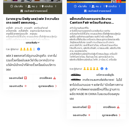
3วัน/2คืน
คน: 2
กวางโจว
4วัน/3คืน
คน: 2
กวางโจว
เจมส์จอยส์ ซานหยวนหลี่
เจมส์จอยส์ ซานหยวนหลี่
(มาตรฐาน Daily use) เฟส 3 กวางโจว
แพ็กเกจโปรแกรมเจาะลึกงาน
เทรดแฟร์ แพคเกจดู...
Canton Fair พร้อมทีมล่ามม...
#เสื้อผ้า
#กระเป๋า
#รองเท้า
#เครื่องสำอางค์
#ทัวร์ดูงานสัมมนาที่จีน
#น้ำยาทาเล็บ
#เสื้อผ้าเด็ก
#อุปกรณ์เสริมความงาม
#รับจัดโปรแกรมดูตลาดโรงงานจีนเริ่ม2-50ท่าน
#ชุดชั้นในชายหญิงและเด็ก
#ชุดนอน
#สิ่งทอสำหรับใช้ในบ้าน พรมและผ้าทอ เสื้อผ้าผู้ชายและผู้หญิง
#สิ่งทอสำหรับใช้ในบ้าน พรมและผ้าทอ เสื้อผ้าผู้ชายและผู้หญิง
ชุดชั้นใน ชุดกีฬาและชุดลำลอง ขนสัตว์ หนัง ขนเป็ดและ
ชุดชั้นใน ชุดกีฬาและชุดลำลอง ขนสัตว์ หนัง ขนเป็ดและ
ผลิตภัณฑ์ที่เกี่ยวข้อง เครื่องประดับและอุปกรณ์ตกแต่งแฟชั่น
ผลิตภัณฑ์ที่เกี่ยวข้อง เครื่องประดับและอุปกรณ์ตกแต่งแฟชั่น
วัตถุดิบและผ้าสิ่งทอ รองเท้า กระเป๋าและกระเป๋า อาหาร
แสดงเพิ่มเติม
วัตถุดิบและผ้าสิ่งทอ รองเท้า กระเป๋าและกระเป๋า อาหาร
#เซรามิกทั่วไป, ของใช้ในครัวเรือน, เครื่องครัวและเครื่อง
#ผลิตภัณฑ์กีฬา การเดินทางและสันทนาการ ยา ผลิตภัณฑ์เพื่อ
ใช้บนโต๊ะอาหาร, ผลิตภัณฑ์ทอผ้า, หวายและเหล็ก, ผลิตภัณฑ์จัด
(1.3K ผู้เดินทาง)
สุขภาพและอุปกรณ์การแพทย์ ผลิตภัณฑ์และอาหารสำหรับ
สวน, ของตกแต่งบ้าน
สัตว์เลี้ยง เครื่องใช้ในห้องน้ำ ผลิตภัณฑ์ดูแลส่วนบุคคล เครื่อง
#สินค้าอิเล็กทรอนิกส์สำหรับผู้บริโภคและข้อมูล, เครื่องใช้
เฟส 3 แพคเกจทัวร์ดูงานนักธุรกิจ : ราคาไม่
ใช้สำนักงาน ของเล่น เสื้อผ้าเด็ก ผลิตภัณฑ์สำหรับเด็ก ทารกและ
ไฟฟ้าในครัวเรือน, ชิ้นส่วนอะไหล่, อุปกรณ์แสงสว่าง,
คุณแม่
ผลิตภัณฑ์อิเล็กทรอนิกส์และไฟฟ้า, ฮาร์ดแวร์, เครื่องมือ
รวมตั๋วเครื่องบินและวีซ่าจีน (หากมี) ทาง
บริษัทมีเจ้าหน้าที่ฝ่ายตั๋วเครื่องบินบริการ
(538 ผู้เดินทาง)
จอง
บริการรถลีมูซีนพร้อมคนขับรถ ระหว่า
จองทางไลน์
ดาวน์โหลด
ด์ มีคนขับรถบริการรับส่งระหว่างวัน 9.00-17.00 น. ในเมืองกวางโจวระยะทางไม่เกิน 100กิโลเมตร
ไม่ได้
พาไปเดินงานเฉย ๆ แต่พาไป "เปิดโอกาสทาง
จองทางเว็บ
ดูรายละเอียด
ธุรกิจ" หาซัพพลายเออร์ใหม่ที่จีน ฐานการ
ผลิต MADE IN CHINA ในแบรนด์ของคุณ
เอง
จองทางไลน์
ดาวน์โหลด
จองทางเว็บ
ดูรายละเอียด