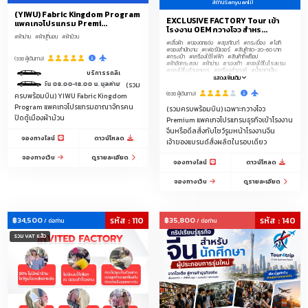
สถานีSanyuanli)
(YIWU) Fabric Kingdom Program
EXCLUSIVE FACTORY Tour เข้า
แพคเกจโปรแกรม Premi...
โรงงาน OEM กวางโจว สำหร...
#ผ้าม่าน
#ผ้าปูที่นอน
#ผ้าม้วน
#เสื้อผ้า
#ของตกแต่ง
#สุขภัณฑ์
#กระเบื้อง
#ไอที
#ของสำนักงาน
#เฟอร์นิเจอร์
#สินค้า10-20-60 บาท
#กระเป๋า
#เครื่องใช้ไฟฟ้า
#สินค้ากิ๊ฟช็อป
(338 ผู้เดินทาง)
#ผ้าอัดกระสอบ
#ผ้าม่าน
#รองเท้า
#ของใช้ในโรงแรม
#ของใช้ในร้านอาหาร
#เครื่องสำอางค์
#น้ำยาทาเล็บ
บริการรถลีมูซีนพร้อมคนขับรถ ระหว่างสนามบินหางโจว-โรงแรมในเมืองอี้อูรวม 2 เที่ยว
#เสื้อผ้าเด็ก
#อุปกรณ์โทรศัพท์มือถือ
#ของใช้สัตว์เลี้ยง
แสดงเพิ่มเติม
หว่างวัน 08.00-18.00 น. มูลค่ามากกว่า 10,000 บาท
#อะไหล่ประดับยนต์
#อุปกรณ์เสริมความงาม
#ผ้าปูที่นอน
(รวม
#เครื่องประดับ
#ชุดชั้นในชายหญิงและเด็ก
#ชุดนอน
(638 ผู้เดินทาง)
ครบพร้อมบิน) YIWU Fabric Kingdom
#แพคเกจจิ้ง
#โซล่าเซลล์
#โทรศัพท์มือถือ
#คอมพิวเตอร์
#อุปกรณ์แคมปิ้ง
Program แพคเกจโปรแกรมอาณาจักรคน
(รวมครบพร้อมบิน) เฉพาะกวางโจว
#อุปกรณ์แต่งร้าน-ราวแขวน-หุ่น--ป้ายtagแบรนด์เสื้อผ้า-
ปิดตู้เมืองผ้าม้วน
แพคเกจจิ้ง-ถุง
Premium แพคเกจโปรแกรมธุรกิจเข้าโรงงาน
#ผ้าม้วน
#ทัวร์ดูงานสัมมนาที่จีน
จีนหรือดีลสั่งกับโชว์รูมหน้าโรงงานจีน
#รับจัดโปรแกรมดูตลาดโรงงานจีนเริ่ม2-50ท่าน
จองทางไลน์
ดาวน์โหลด
เจ้าของแบรนด์สั่งผลิตในรอบเดียว
จองทางเว็บ
ดูรายละเอียด
จองทางไลน์
ดาวน์โหลด
จองทางเว็บ
ดูรายละเอียด
฿34,500
รหัส : 110
฿35,800
รหัส : 140
/ ต่อท่าน
/ ต่อท่าน
รวม VAT แล้ว