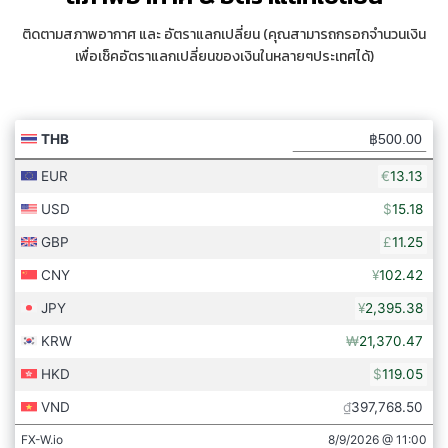
วัน (มีคนขับรถรับ-ส่งบริการ 1 วัน) เดินงาน 3
วัน
UPDATED
ติดตามสภาพอากาศ และ อัตราแลกเปลี่ยน (คุณสามารถกรอกจำนวนเงิน
เพื่อเช็คอัตราแลกเปลี่ยนของเงินในหลายๆประเทศได้)
GZ (แฟชั่น) ทัวร์โปรแกรมธุรกิจ Premium
สำรวจ 11+2 โซนตลาดจีนกับล่ามธุรกิจส่วนตัว
11.
กวางโจว
3 ที่นั่ง
ID : 1
เมืองกวางโจว เดินงาน 3 วันเต็ม (มีคนขับรถรับ-
AVAI
ส่งระหว่าง 3 วัน) สบายที่สุด เซตโปรแกรมให้ครบ
แล้ว
UPDATED
ทัวร์โปรแกรมธุรกิจไป 2 เมืองในทริปเดียว เมือง
กวางโจว, อี้
12.
3 ที่นั่ง
ID : 139
กวางโจว+เมืองอี้อู พร้อมทีมงานคนไทย 6 วัน 5 คืน
AVAI
อู
ดีลธุรกิจเต็ม 5 วัน
UPDATED
All OEM products เจาะลึกโรงงานต่างเมือง
เซินเจิ้น, ฝอ
(Premium Brand Owner) Private
13.
ซาน, จง
8 ที่นั่ง
ID : 63
Premium Package for brand creation
AVAI
Brand Owner Choose to go to 1 of 3 cities.เดิน
ซาน
งาน 3 วัน
NEW
Guangzhou Corporate Sourcing Trip ทัวร์
14.
กวางโจว
12 ที่นั่ง
ID : 134
โปรแกรมเจาะลึกโรงงานและธุรกิจ เหมาะกับทีม
AVAI
จัดซื้อระดับองค์กรที่ประเทศจีน
UPDATED
(YIWU) สูตรลัดคนเปิดเฟรนไชส์ ทัวร์โปรแกรม
ธุรกิจแฟรนไชส์-เถ้าแก่น้อยแนวญี่ปุ่น 10-20 บาท
โมเดลธุรกิจจีนพาเปิดหลังบ้าน เจาะลึกเบื้องหลัง
15.
อี้อู
4 ที่นั่ง
ID : 129
AVAI
โกดังโรงงานจริง เดินงาน 3 วัน ได้ร้านพร้อม
ขาย “มาครั้งเดียว เห็นครบทุกกระบวนการ”
UPDATED