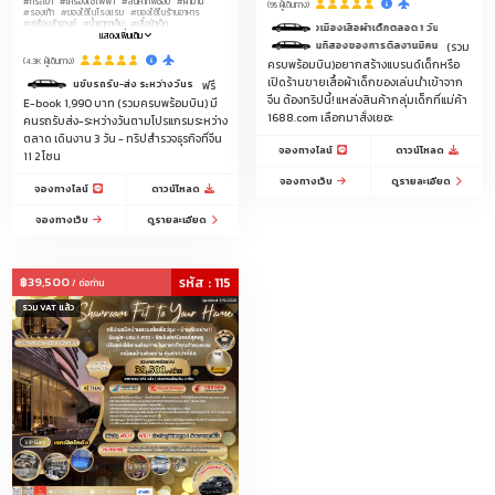
#กระเป๋า
#เครื่องใช้ไฟฟ้า
#สินค้ากิ๊ฟช็อป
#ผ้าม่าน
(95 ผู้เดินทาง)
#รองเท้า
#ของใช้ในโรงแรม
#ของใช้ในร้านอาหาร
#เครื่องสำอางค์
#น้ำยาทาเล็บ
#เสื้อผ้าเด็ก
งสนามบินหางโจว-โรงแรมในเมืองอี้อู 1 เที่ยวและรถรับ-ส่งเมืองเสื้อผ้าเด็กตลอด 1 วันเต็มเวลา8.00-18.00น.รวม
#อุปกรณ์โทรศัพท์มือถือ
#ของใช้สัตว์เลี้ยง
แสดงเพิ่มเติม
วันที่สองของการดีลงานมีคนขับรถรับ-ส่งบริการ 1 วัน
#อะไหล่ประดับยนต์
#อุปกรณ์เสริมความงาม
#ผ้าปูที่นอน
(รวม
#เครื่องประดับ
#ชุดชั้นในชายหญิงและเด็ก
#ชุดนอน
(4.3K ผู้เดินทาง)
ครบพร้อมบิน)อยากสร้างแบรนด์เด็กหรือ
#แพคเกจจิ้ง
#โซล่าเซลล์
#โทรศัพท์มือถือ
#คอมพิวเตอร์
#อุปกรณ์แคมปิ้ง
เปิดร้านขายเสื้อผ้าเด็กของเล่นนำเข้าจาก
มีคนขับรถรับ-ส่ง ระหว่างวันรวม 3 วัน (ตามรอบโปรแกรมที่กำหนด)
ฟรี
#อุปกรณ์แต่งร้าน-ราวแขวน-หุ่น--ป้ายtagแบรนด์เสื้อผ้า-
จีน ต้องทริปนี้! แหล่งสินค้ากลุ่มเด็กที่แม่ค้า
แพคเกจจิ้ง-ถุง
E-book 1,990 บาท (รวมครบพร้อมบิน) มี
#ผ้าม้วน
#ทัวร์ดูงานสัมมนาที่จีน
1688.com เลือกมาสั่งเยอะ
คนรถรับส่ง-ระหว่างวันตามโปรแกรมระหว่าง
#รับจัดโปรแกรมดูตลาดโรงงานจีนเริ่ม2-50ท่าน
ตลาด เดินงาน 3 วัน - ทริปสำรวจธุรกิจที่จีน
จองทางไลน์
ดาวน์โหลด
11 2 โซน
จองทางเว็บ
ดูรายละเอียด
จองทางไลน์
ดาวน์โหลด
จองทางเว็บ
ดูรายละเอียด
฿39,500
รหัส : 115
/ ต่อท่าน
รวม VAT แล้ว