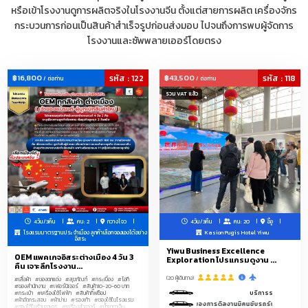
หรือเข้าโรงงานดูการผลิตจริงในโรงงานจีน ตั้งแต่สายการผลิต เครื่องจักร
กระบวนการก่อนเป็นสินค้าสำเร็จรูปก่อนส่งมอบ ไปจนถึงการพบผู้จัดการ
โรงงานและซัพพลายเออร์โดยตรง
฿16,800
รหัส : 122
฿43,500
รหัส : 118
/ ต่อท่าน
/ ต่อท่าน
รวม VAT แล้ว
4วัน/3คืน
คน: 2
กวางโจว
4วัน/3คืน
คน: 20
อี้อู
โรงแรมมาตรฐานประจำเมือง ลูกค้าเลือกจองเองได้อย่าง
Kasion Pugis Hotel Yiwu
อิสระ
Yiwu Business Excellence
OEM แพคเกจอิสระต่างเมือง 4 วัน 3
Exploration โปรแกรมดูงาน ...
คืน เจาะลึกโรงงาน...
(20 ผู้เดินทาง)
#เสื้อผ้า
#ของตกแต่ง
#สุขภัณฑ์
#กระเบื้อง
#ไอที
#ของสำนักงาน
#เฟอร์นิเจอร์
#สินค้า10-20-60 บาท
บริการรถลีมูซีนพร้อมคนขับรถ ระ
#กระเป๋า
#เครื่องใช้ไฟฟ้า
#สินค้ากิ๊ฟช็อป
#ผ้าอัดกระสอบ
#ผ้าม่าน
#รองเท้า
#ของใช้ในโรงแรม
3 วันของการดีลงานมีคนขับรถรับ-ส่งบริการ 1 วัน 9.00-18
#ของใช้ในร้านอาหาร
#เครื่องสำอางค์
#น้ำยาทาเล็บ