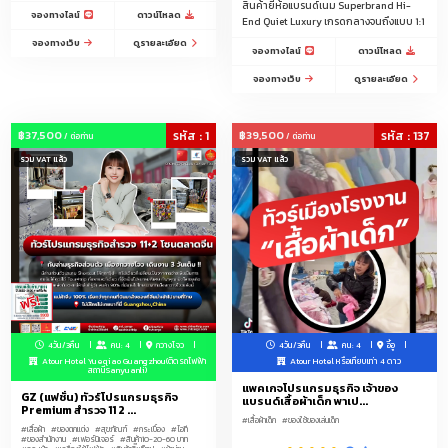
สินค้ายี่ห้อแบรนด์เนม Superbrand Hi-
จองทางไลน์
ดาวน์โหลด
End Quiet Luxury เกรดกลางจนถึงแบบ 1:1
จองทางเว็บ
ดูรายละเอียด
จองทางไลน์
ดาวน์โหลด
จองทางเว็บ
ดูรายละเอียด
฿37,500
รหัส : 1
฿39,500
รหัส : 137
/ ต่อท่าน
/ ต่อท่าน
รวม VAT แล้ว
รวม VAT แล้ว
4วัน/3คืน
คน: 4
กวางโจว
4วัน/3คืน
คน: 4
อี้อู
Atour Hotel Yueqiao Guangzhou(ติดรถไฟฟ้า
Atour Hotel หรือเทียบเท่า 4 ดาว
สถานีSanyuanli)
แพคเกจโปรแกรมธุรกิจ เจ้าของ
GZ (แฟชั่น) ทัวร์โปรแกรมธุรกิจ
แบรนด์เสื้อผ้าเด็ก พาเป...
Premium สำรวจ 11 2 ...
#เสื้อผ้าเด็ก
#ของใช้ของเล่นเด็ก
#เสื้อผ้า
#ของตกแต่ง
#สุขภัณฑ์
#กระเบื้อง
#ไอที
#ของสำนักงาน
#เฟอร์นิเจอร์
#สินค้า10-20-60 บาท