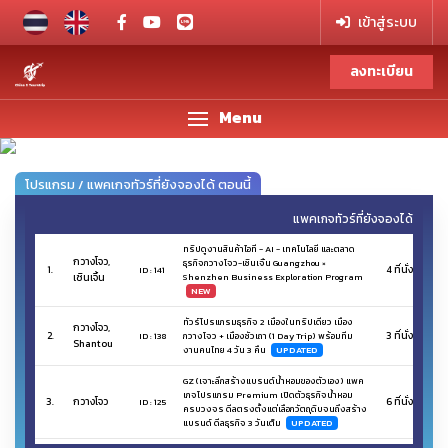
เข้าสู่ระบบ
ลงทะเบียน
Menu
Previous
Next
โปรแกรม / แพคเกจทัวร์ที่ยังจองได้ ตอนนี้
แพคเกจทัวร์ที่ยังจองได้
ทริปดูงานสินค้าไอที - AI - เทคโนโลยี และตลาด
กวางโจว,
ธุรกิจกวางโจว-เซินเจิ้น Guangzhou ×
1.
4 ที่นั่ง
ID : 141
AVAI
เซินเจิ้น
Shenzhen Business Exploration Program
NEW
ทัวร์โปรแกรมธุรกิจ 2 เมืองในทริปเดียว เมือง
กวางโจว,
2.
3 ที่นั่ง
ID : 138
กวางโจว + เมืองซัวเถา (1 Day Trip) พร้อมทีม
AVAI
Shantou
งานคนไทย 4 วัน 3 คืน
UPDATED
GZ (เจาะลึกสร้างแบรนด์น้ำหอมของตัวเอง) แพค
เกจโปรแกรม Premium เปิดตัวธุรกิจน้ำหอม
3.
กวางโจว
6 ที่นั่ง
ID : 125
AVAI
ครบวงจร ดีลตรงตั้งแต่เลือกวัตถุดิบจนถึงสร้าง
แบรนด์ ดีลธุรกิจ 3 วันเต็ม
UPDATED