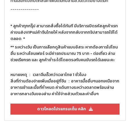
ท่านเลือกไปเก็บตกสินค้าเพิ่มเติมกับล่ามส่วนตัวได้อย่างเต็มที่
--------------
* ลูกค้าทุกกรุ๊ป สามารถสั่งซื้อได้ทันที มีบริการเปิดรหัสลูกค้าเรท
ค่าขนส่งVIPแม่ค้าจีนไทยให้ หลังจากกลับจากทริปสามารถใช้ได้
ตลอด *
** ระหว่างวัน เป็นการเลือกดูสินค้าแบบอิสระ หากต้องการไปโซน
อื่น ระหว่างโซนเฟอร์ จะมีค่ารถประมาณ 75 บาท - ต่อเที่ยว ล่าม
ช่วยเรียกรถ และ ลูกค้าชำระได้โดยตรงกับคนขับรถได้เลยนะคะ
หมายเหตุ ： เวลาจีนเร็วกว่าเวลาไทย 1 ชั่วโมง
สิ่งที่ท่านต้องจ่ายเพิ่มเมื่ออยู่ที่จีน ：อาหารมื้ออื่นๆนอกเหนือจาก
อาหารเช้าและมื้อที่กำหนด ค่าเดินทางระหว่างตลาดพร้อมล่าม
อาหารกลางวันของล่าม ค่าใช้จ่ายส่วนตัวและค่าอื่นๆ
ดาวโหลดโปรแกรมเต็ม คลิก