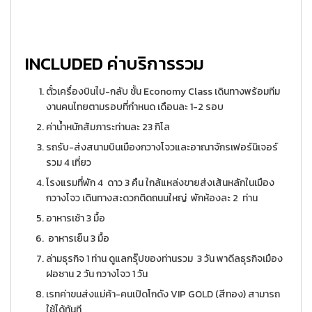
INCLUDED ค่าบริการรวม
ตั๋วเครื่องบินไป-กลับ ชั้น Economy Class เดินทางพร้อมทีม
งานคนไทยตามรอบที่กำหนด เดือนละ 1-2 รอบ
ค่าน้ำหนักสัมภาระท่านละ 23 กิโล
รถรับ-ส่งสนามบินเมืองกวางโจวและอาณาจักรเฟอร์นิเจอร์
รวม 4 เที่ยว
โรงแรมที่พัก 4 ดาว 3 คืน ใกล้แหล่งขายส่งเส้นหลักในเมือง
กวางโจว เดินทางสะดวกติดถนนใหญ่ พักห้องละ 2 ท่าน
อาหารเช้า 3 มื้อ
อาหารเย็น 3 มื้อ
ล่ามธุรกิจ 1 ท่าน ดูแลกรุ๊ปของท่านรวม 3 วัน พาดีลธุรกิจเมือง
ฝอซาน 2 วัน กวางโจว 1 วัน
เรทค่าขนส่งแม่ค้า-คนเปิดโกดัง VIP GOLD (สีทอง) สามารถ
ใช้ได้ทันที