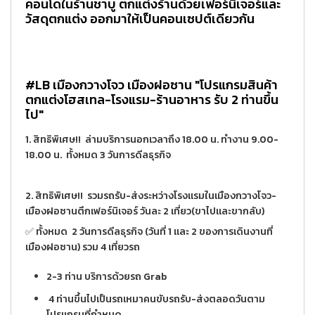
คอนโดในร้านชาบู ตกแต่งร้านด้วยเฟอร์นิเจอร์และ
วัสดุตกแต่ง ออกมาให้เป็นคอนเซปต์เดียวกัน
#LB เมืองกวางโจว เมืองฝอซาน "โปรแกรมสินค้า
ตกแต่งโฮสเทล-โรงแรม-ร้านอาหาร รับ 2 ท่านขึ้น
ไป"
1. สิทธิพิเศษ!! ล่ามบริการนอกเวลาถึง 18.00 น. ทำงาน 9.00-
18.00 น. ทั้งหมด 3 วันการดีลธุรกิจ
2. สิทธิพิเศษ!! รวมรถรับ-ส่งระหว่างโรงแรมในเมืองกวางโจว-
เมืองฝอซานตึกเฟอร์นิเจอร์ วันละ 2 เที่ยว(ขาไปและขากลับ)
✅ ทั้งหมด 2 วันการดีลธุรกิจ (วันที่ 1 และ 2 ของการเดินงานที่
เมืองฝอซาน) รวม 4 เที่ยวรถ
2-3 ท่าน บริการด้วยรถ Grab
4 ท่านขึ้นไปเป็นรถเหมาคนขับรถรับ-ส่งตลอดวันตาม
โปรแกรมที่กำหนด