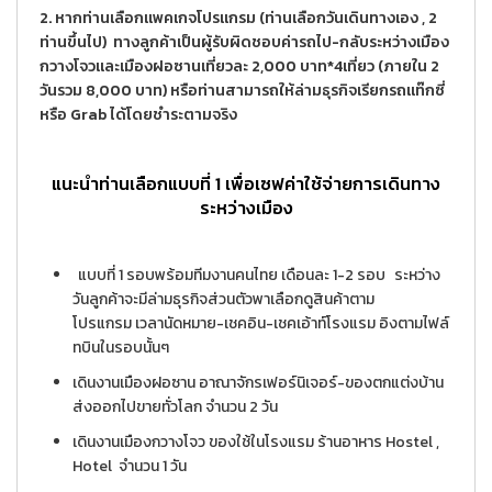
2. หากท่านเลือกแพคเกจโปรแกรม (ท่านเลือกวันเดินทางเอง , 2
ท่านขึ้นไป) ทางลูกค้าเป็นผู้รับผิดชอบค่ารถไป-กลับระหว่างเมือง
กวางโจวและเมืองฝอซานเที่ยวละ 2,000 บาท*4เที่ยว (ภายใน 2
วันรวม 8,000 บาท) หรือท่านสามารถให้ล่ามธุรกิจเรียกรถแท๊กซี่
หรือ Grab ได้โดยชำระตามจริง
แนะนำท่านเลือกแบบที่ 1 เพื่อเซฟค่าใช้จ่ายการเดินทาง
ระหว่างเมือง
แบบที่ 1 รอบพร้อมทีมงานคนไทย เดือนละ 1-2 รอบ
ระหว่าง
วันลูกค้าจะมีล่ามธุรกิจส่วนตัวพาเลือกดูสินค้าตาม
โปรแกรม เวลานัดหมาย-เชคอิน-เชคเอ้าท์โรงแรม อิงตามไฟล์
ทบินในรอบนั้นๆ
เดินงานเมืองฝอซาน อาณาจักรเฟอร์นิเจอร์-ของตกแต่งบ้าน
ส่งออกไปขายทั่วโลก จำนวน 2 วัน
เดินงานเมืองกวางโจว ของใช้ในโรงแรม ร้านอาหาร Hostel ,
Hotel จำนวน 1 วัน