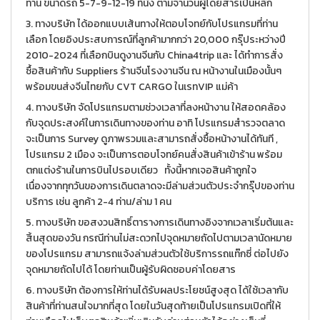
ท่าน ขนาดรถ 5-7-9-12-19 ที่นั่ง ตามจำนวนผู้โดยสารเป็นหลัก
3. ทางบริษัท ได้ออกแบบเส้นทางให้ตอบโจทย์กับโปรแกรมที่ท่าน
เลือก โดยอิงประสบการณ์ที่ลูกค้ามากกว่า 20,000 กรุ๊ประหว่างปี
2010-2024 ที่เลือกบินดูงานจีนกับ China4trip และ ได้ทำการสั่ง
ซื้อสินค้ากับ Suppliers ร้านจีนโรงงานจีน ณ หน้างานในเมืองนั้นๆ
พร้อมขนส่งจีนไทยกับ CVT CARGO ในเรทVIP แม่ค้า
4. ทางบริษัท จัดโปรแกรมตามช่วงเวลาที่ลงหน้างาน ให้สอดคล้อง
กับจุดประสงค์ในการเดินทางของท่าน อาทิ โปรแกรมสำรวจตลาด
จะเป็นการ Survey ดูภาพรวมและสามารถสั่งซื้อหน้างานได้ทันที ,
โปรแกรม 2 เมือง จะเป็นการตอบโจทย์คนสั่งสินค้าเข้าร้าน พร้อม
ตกแต่งร้านในการบินไปรอบเดียว ทั้งนี้หากเจอสินค้าถูกใจ
เนื่องจากทุกวันของการเดินตลาดจะมีล่ามส่วนตัวประจำกรุ๊ปของท่าน
บริการ เช่น ลูกค้า 2-4 ท่าน/ล่าม 1 คน
5. ทางบริษัท ขอสงวนสิทธิ์ตารางการเดินทางอิงจากเวลาเริ่มต้นและ
สิ้นสุดของวัน กรณีท่านไม่สะดวกไปจุดหมายถัดไปตามเวลานัดหมาย
ของโปรแกรม สามารถแจ้งล่ามส่วนตัวใช้บริการรถแท๊กซี่ ต่อไปยัง
จุดหมายถัดไปได้ โดยท่านเป็นผู้รับผิดชอบค่าโดยสาร
6. ทางบริษัท ต้องการให้ท่านได้รับผลประโยชน์สูงสุด ได้ใช้เวลากับ
สินค้าที่ท่านสนใจมากที่สุด โดยในวันสุดท้ายเป็นโปรแกรมเปิดที่ให้