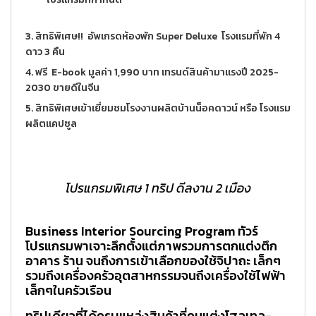
3. สิทธิพิเศษ!! อัพเกรดห้องพัก Super Deluxe โรงแรมที่พัก 4
ดาว 3 คืน
4. ฟรี E-book มูลค่า 1,990 บาท เทรนด์สินค้ามาแรงปี 2025-
2030 ขายดีในจีน
5. สิทธิพิเศษเข้าเยี่ยมชมโรงงานผลิตบ้านน็อคดาวน์ หรือ โรงแรม
ผลิตแคปซูล
โปรแกรมพิเศษ 1 ทริป ดีลงาน 2 เมือง
Business Interior Sourcing Program ทัวร์
โปรแกรมพาเจาะลึกตั้งแต่ภาพรวมการตกแต่งตึก
อาคาร ร้าน จนถึงการเข้าเลือกของใช้จิปาถะ เล็กๆ
รวมถึงเครื่องครัวอุตสาหกรรมจนถึงเครื่องใช้ไฟฟ้า
เล็กๆในครัวเรือน
ทริปเดียวที่ได้ครบแหล่งสินค้าที่คนแต่งโฮลเทล-