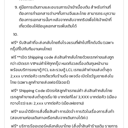
คู่มือการเดินทางและอบรมการนำเข้าเบื้องต้น สำหรับท่านที่
ต้องการทำเอกสารต่างๆทั้งทางจีนและไทย สามารถระบุความ
ต้องการเอกสารนั้นๆ หลังจากกลับจากทริปเพื่อให้เจ้าหน้าที่
เกี่ยวข้องให้ข้อมุลเอกสารเพิ่มเติมได้
ฟรี* รับสินค้าที่จะส่งกลับไทยถึงโรงแรมที่พักไปที่โกดังจีน (เฉพาะ
กรุ๊ปที่ไปกับทีมงานคนไทย)
ฟรี **เปิด Shipping code ส่งสินค้ากลับไทยด้วยเรทค่าขนส่งถูก
กว่า เปิดเรท VIPแม่ค้าให้ทุกกรุ๊ป หมดกังวลเรื่องต้นทุนหน้างาน
พร้อมบริการเหมาตู้ FCL และรวมตู้ LCL เรทแม่ค้าค่าขนส่งต่ำสุด
2,xxx บาทต่อคิว เรทเดียวกับร้านดัง เพจดัง เปิดโชว์รูมขายส่งใน
ไทย (เฉพาะลูกค้าขายส่งเฟอร์นิเจอร์)
ฟรี* Shipping Code เปิดรหัสลูกค้าเรทแม่ค้า ส่งสินค้ากลับไทย
เรทลูกค้าขายส่งต่ำสุดเริ่ม 18 บาทต่อกิโล/ 3,XXX บาทต่อคิว (เมือง
กวางโจว) และ 2,xxx บาทต่อคิว (เมืองฝอซาน)
ฟรี* แนะนำวิธีการสั่งซื้อสินค้า การมัดจำ การดิวในเรื่องการสั่งทำ
(สอบถามก่อนเดินทางหรือกลับจากเดินทางได้ค่ะ)
ฟรี* บริการรีออเดอร์หลังกลับมาไทย (สั่งซ้ำสินค้าร้านเดิม รายการ