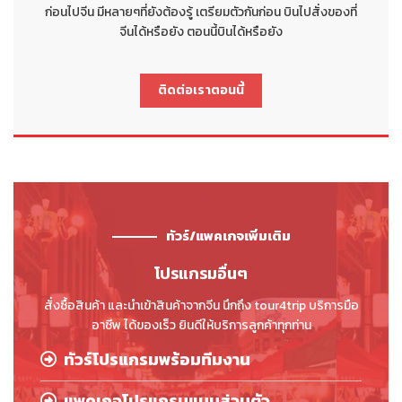
ก่อนไปจีน มีหลายๆที่ยังต้องรู้ เตรียมตัวกันก่อน บินไปสั่งของที่
จีนได้หรือยัง ตอนนี้บินได้หรือยัง
ติดต่อเราตอนนี้
ทัวร์/แพคเกจเพิ่มเติม
โปรแกรมอื่นๆ
สั่งซื้อสินค้า และนำเข้าสินค้าจากจีน นึกถึง tour4trip บริการมือ
อาชีพ ได้ของเร็ว ยินดีให้บริการลูกค้าทุกท่าน
ทัวร์โปรแกรมพร้อมทีมงาน
แพคเกจโปรแกรมแบบส่วนตัว