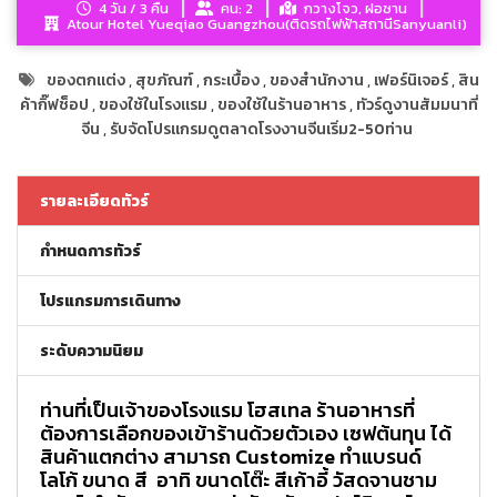
4 วัน / 3 คืน
คน: 2
กวางโจว, ฝอซาน
Atour Hotel Yueqiao Guangzhou(ติดรถไฟฟ้าสถานีSanyuanli)
ของตกแต่ง
,
สุขภัณฑ์
,
กระเบื้อง
,
ของสำนักงาน
,
เฟอร์นิเจอร์
,
สิน
ค้ากิ๊ฟช็อป
,
ของใช้ในโรงแรม
,
ของใช้ในร้านอาหาร
,
ทัวร์ดูงานสัมมนาที่
จีน
,
รับจัดโปรแกรมดูตลาดโรงงานจีนเริ่ม2-50ท่าน
รายละเอียดทัวร์
กำหนดการทัวร์
โปรแกรมการเดินทาง
ระดับความนิยม
ท่านที่เป็นเจ้าของโรงแรม โฮสเทล ร้านอาหารที่
ต้องการเลือกของเข้าร้านด้วยตัวเอง เซฟต้นทุน ได้
สินค้าแตกต่าง สามารถ Customize ทำแบรนด์
โลโก้ ขนาด สี อาทิ ขนาดโต๊ะ สีเก้าอี้ วัสดจานชาม