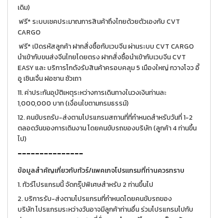
เดิม)
ฟรี* ระบบเชคประมาณการสินค้าถึงไทยด้วยตัวเองกับ CVT
CARGO
ฟรี* เปิดรหัสลูกค้า ฝากสั่งซื้อกับเวบจีน ผ่านระบบ CVT CARGO
นำเข้ากับขนส่งจีนไทยโดยตรง ฝากสั่งซื้อนำเข้ากับเวบจีน CVT
EASY และ บริการโกดังรับสินค้าครอบคลุม 5 เมืองใหญ่ กวางโจว อี้
อู เซินเจิ้น ฝอซาน ซัวเถา
11. ค่าประกันอุบัติเหตุระหว่างการเดินทางในวงเงินท่านละ
1,000,000 บาท (เงื่อนไขตามกรมธรรม์)
12. คนขับรถรับ-ส่งตามโปรแกรมสถานที่ที่กำหนดสำหรับวันที่ 1-2
ตลอดวันของการเดินงาน โดยคนขับรถของบริษัท (ลูกค้า 4 ท่านขึ้น
ไป)
---------------
ข้อมูลสำคัญเกี่ยวกับทัวร์/แพคเกจโปรแกรมที่ท่านควรทราบ
1. ทัวร์โปรแกรมนี้ จัดกรุ๊ปพิเศษสำหรับ 2 ท่านขึ้นไป
2. บริการรับ-ส่งตามโปรแกรมที่กำหนดโดยคนขับรถของ
บริษัท โปรแกรมระหว่างวันอาจมีลูกค้าท่านอื่น ร่วมโปรแกรมไปกับ