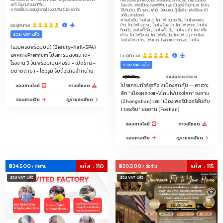
#ทัวร์ดูงานสัมมนาที่จีน
รีสอร์ท, เฟอร์นิเจอร์ออฟฟิศ, เฟอร์นิเจอร์ร้านกาแฟ, โซฟา,
ทุกชนิด/ไหมพรม/ร่มทุกประเภท/ถุงเท้า/รองเท้า
#รับจัดโปรแกรมดูตลาดโรงงานจีนเริ่ม2-50ท่าน
โต๊ะกินข้าว, โต๊ะกลาง, เก้าอี้, เตียงนอน, ตู้เสื้อผ้า, เฟอร์นิเจอร์บิ
วท์อิน, เคาน์เตอร์
#โคมไฟจีน, โคมไฟหรู, โคมไฟแชนเดอเรีย, โคมไฟตกแต่ง
แหล่งกระเป๋าราคาถูกตามเวบไซส์จีน Taobao 1688 Alibaba Pinduoduo
บ้าน, โคมไฟโรงแรม, โคมไฟรีสอร์ท, โคมไฟเพดาน, โคมไฟ
(68 ผู้เดินทาง)
ติดผนัง, โคมไฟตั้งพื้น, โคมไฟตั้งโต๊ะ, โคมไฟระย้า, โคมไฟโม
รวม VAT แล้ว
เดิร์น, โคมไฟวินเทจ, โคมไฟคริสตัล, โคมไฟLED, ดาวน์ไลท์,
โคมไฟโครงการ, ไฟสนาม, ไฟตกแต่งภายนอก, โคมไฟ
เมืองโรงงานรองเท้า
ชุดนอน-ชุดชั้นใน
แพคเกจจิ้งครบวงจร
น้ำหอม
(รวมครบพร้อมบิน) (Beauty-Nail-SPA)
แพคเกจPremium โปรแกรมลงตลาด-
(38 ผู้เดินทาง)
ของใช้สัตว์เลี้ยง/ชามอาหารสัตว์/ขวดน้ำสัตว์เลี้ยง/กรงสัตว์เล็ก/สายจูงสุนัข/
โรงงาน 3 วัน พร้อมเปิดคอร์ส - เปิดร้าน -
รวม VAT แล้ว
ขยายสาขา - โชว์รูม รับตัวแทนจำหน่าย
ปลอกคอสัตว์เลี้ยง/ที่นอนสัตว์เลี้ยง/ของเล่นสัตว์เลี้ยง/แปรงขนสัตว์/กระบะทราย
รับส่งระหว่างวันเมืองฝอซาน-เ
แมว/ที่ลับเล็บแมว/ถุงเก็บมูลสัตว์เลี้ยง/กระเป๋าใส่สัตว์เลี้ยง/เสื้อผ้าสัตว์เลี้ยง/
โปรแกรมทัวร์ธุรกิจ 2 เมืองสุดคุ้ม — พาเจาะ
จองทางไลน์
ดาวน์โหลด
อาหารเม็ดสัตว์เลี้ยง/ข
ลึก “เมืองหลวงแห่งโคมไฟของโลก” จงซาน
จองทางเว็บ
ดูรายละเอียด
(Zhongshan) และ “เมืองเฟอร์นิเจอร์อันดับ
เครื่องเขียน/ปากกาลูกลื่นแฟนซี/สมุดโน้ตแฟนซี/สติ๊กเกอร์/เทปกาวลายการ์ตูน/
1 ของจีน” ฝอซาน (Foshan)
แฟ้ม/คลิปหนีบกระดาษ/ดินสอไม้/ดินสอกด/ไฮไลท์/ยางลบ/กบเหลาดินสอ/กล่อง
จองทางไลน์
ดาวน์โหลด
ดินสอ/กระเป๋าใส่เครื่องเขียน/สมุดวาดภาพ/สเก็ตช์บุ๊ก/ชุดเครื่องเขียนเป็นเซ็ต
จองทางเว็บ
ดูรายละเอียด
เครื่องมือของใช้การเกษตร/บัวรดน้ำ/สายยาง/ข้อต่อสายยาง/บัวสเปรย์/ถังพ่น
ยา/กรรไกรตัดกิ่ง/เลื่อยตัดกิ่ง/ถุงมือทำสวน/ตาข่ายกันแมลง/เชือกฟาง/พลาสติก
คลุมดิน/กระถางพลาสติก/กระถางดินเผา/เครื่องพรวนดินมือ/เสียม/จอบ/บัวรดน้ำ
฿34,500
รหัส : 110
฿39,500
รหัส : 115
/ ต่อท่าน
/ ต่อท่าน
ต้นไม้แบบกด/ขวดพ่นละอองน้ำ/กระติกน้ำเกษตร
รวม VAT แล้ว
รวม VAT แล้ว
ปรับสินค้าตามธุรกิจองค์กรคุณ (Customized Business) กรุณาแจ้งประเภทสินค้า
ก่อนทำการจอง
เฟอร์นิเจอร์จีน, เฟอร์นิเจอร์หรู, เฟอร์นิเจอร์โครงการ, เฟอร์นิเจอร์ตกแต่งบ้าน,