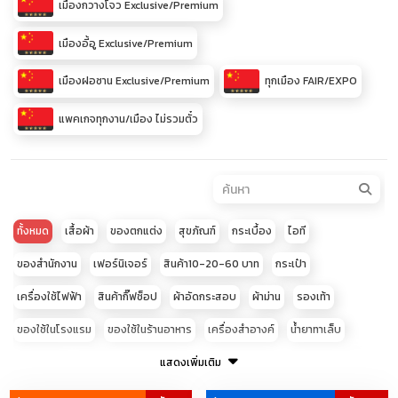
เมืองกวางโจว Exclusive/Premium
เมืองอี้อู Exclusive/Premium
เมืองฝอซาน Exclusive/Premium
ทุกเมือง FAIR/EXPO
แพคเกจทุกงาน/เมือง ไม่รวมตั๋ว
ทั้งหมด
เสื้อผ้า
ของตกแต่ง
สุขภัณฑ์
กระเบื้อง
ไอที
ของสำนักงาน
เฟอร์นิเจอร์
สินค้า10-20-60 บาท
กระเป๋า
เครื่องใช้ไฟฟ้า
สินค้ากิ๊ฟช็อป
ผ้าอัดกระสอบ
ผ้าม่าน
รองเท้า
ของใช้ในโรงแรม
ของใช้ในร้านอาหาร
เครื่องสำอางค์
น้ำยาทาเล็บ
เสื้อผ้าเด็ก
อุปกรณ์โทรศัพท์มือถือ
แสดงเพิ่มเติม
ของใช้สัตว์เลี้ยง
อะไหล่ประดับยนต์
อุปกรณ์เสริมความงาม
ผ้าปูที่นอน
เครื่องประดับ