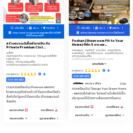
เฟอร์นิเจอร์โรงแรม, เฟอร์นิเจอร์รีสอร์ท, เฟอร์นิเจอร์ออฟฟิศ, เฟอร์นิเจอร์ร้าน
กาแฟ, โซฟา, โต๊ะกินข้าว, โต๊ะกลาง, เก้าอี้, เตียงนอน, ตู้เสื้อผ้า, เฟอร์นิเจอร์บิวท์อิน,
เคาน์เตอร์
โคมไฟจีน, โคมไฟหรู, โคมไฟแชนเดอเรีย, โคมไฟตกแต่งบ้าน, โคมไฟโรงแรม, โคม
4วัน/3คืน
คน: 2
กวางโจว
4วัน/3คืน
คน: 2
ฝอซาน
ไฟรีสอร์ท, โคมไฟเพดาน, โคมไฟติดผนัง, โคมไฟตั้งพื้น, โคมไฟตั้งโต๊ะ, โคมไฟ
Atour Hotel Yueqiao Guangzhou(ติดรถไฟฟ้า
Sofitel Shunde Foshan 5 ดาว หรือเทียบเท่า
สถานีSanyuanli)
ระย้า, โคมไฟโมเดิร์น, โคมไฟวินเทจ, โคมไฟคริสตัล, โคมไฟLED, ดาวน์ไลท์, โคมไฟ
Foshan (Showroom Fit to Your
สร้างแบรนด์เสื้อผ้าจากจีน กับ
โครงการ, ไฟสนาม, ไฟตกแต่งภายนอก, โคมไฟ
Home) ที่พัก 5 ดาว แพ...
Private Premium Clot...
#ของตกแต่ง
#สุขภัณฑ์
#กระเบื้อง
#ของสำนักงาน
#เสื้อผ้า
#เฟอร์นิเจอร์
#ของใช้ในโรงแรม
#ของใช้ในร้านอาหาร
แบรนด์เนม งานก้อปปี้-เทียบแท้
#อุปกรณ์แต่งร้าน-ราวแขวน-หุ่น--ป้ายtagแบรนด์เสื้อผ้า-
#ทัวร์ดูงานสัมมนาที่จีน
แพคเกจจิ้ง-ถุง
#รับจัดโปรแกรมดูตลาดโรงงานจีนเริ่ม2-50ท่าน
#ผ้าม้วน
#ทัวร์ดูงานสัมมนาที่จีน
แสดงเพิ่มเติม
#รับจัดโปรแกรมดูตลาดโรงงานจีนเริ่ม2-50ท่าน
(85 ผู้เดินทาง)
(368 ผู้เดินทาง)
รวม VAT แล้ว
รวม VAT แล้ว
ลีมูซีนพร้อมคนขับรถ ระหว่างสนามบินกวางโจว-โรงแรม 5ดาวฝอซานรวม 2 เที่ยว
(รวม
(รวมครบพร้อมบิน) Premium แพคเกจ
ครบพร้อมบิน) "Design Your Dream Home
โปรแกรมธุรกิจส่วนตัว เข้าโรงงานจีนหรือดิว
- แพคเกจโปรแกรม "แปลงบ้านในฝันให้เป็น
สั่งกับโชว์รูมหน้าโรงงานจีน เจ้าของแบรนด์
จริง คุมงบได้ด้วยการสั่งตรงจากโรงงาน
สั่งผลิต
จองทางไลน์
ดาวน์โหลด
จองทางไลน์
ดาวน์โหลด
จองทางเว็บ
ดูรายละเอียด
จองทางเว็บ
ดูรายละเอียด