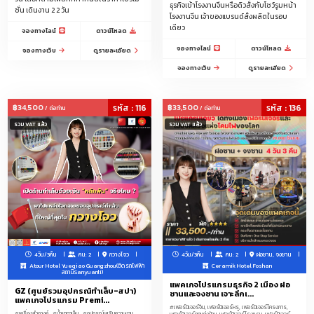
ธุรกิจเข้าโรงงานจีนหรือดิวสั่งกับโชว์รูมหน้า
ส่วนบุคคล เครื่องใช้สำนักงาน ของเล่น เสื้อผ้าเด็ก ผลิตภัณฑ์สำหรับเด็ก ทารกและ
ชั่น เดินงาน 2 2 วัน
โรงงานจีน เจ้าของแบรนด์สั่งผลิตในรอบ
คุณแม่
เดียว
จองทางไลน์
ดาวน์โหลด
เซรามิกทั่วไป, ของใช้ในครัวเรือน, เครื่องครัวและเครื่องใช้บนโต๊ะอาหาร, ผลิตภัณฑ์
จองทางไลน์
ดาวน์โหลด
จองทางเว็บ
ดูรายละเอียด
ทอผ้า, หวายและเหล็ก, ผลิตภัณฑ์จัดสวน, ของตกแต่งบ้าน
จองทางเว็บ
ดูรายละเอียด
สินค้าเทศกาล, ของขวัญและของสมนาคุณ, เครื่องแก้วศิลปะ, เซรามิกศิลปะ,
นาฬิกา, นาฬิกาข้อมือและเครื่องมือออปติก, วัสดุก่อสร้างและตกแต่ง, อุปกรณ์
฿34,500
รหัส : 116
฿33,500
รหัส : 136
/ ต่อท่าน
/ ต่อท่าน
สุขภัณฑ์และห้องน้ำ, เฟอร์นิเจอร์
รวม VAT แล้ว
รวม VAT แล้ว
สินค้าอิเล็กทรอนิกส์สำหรับผู้บริโภคและข้อมูล, เครื่องใช้ไฟฟ้าในครัวเรือน, ชิ้นส่วน
อะไหล่, อุปกรณ์แสงสว่าง, ผลิตภัณฑ์อิเล็กทรอนิกส์และไฟฟ้า, ฮาร์ดแวร์, เครื่อง
มือ
เสื้อผ้าK-Fashion โอปป้า
เครื่องครัวพลาสติก
ของตกแต่งบ้าน
เครื่องสำอาง-สกินแคร์
เครื่องมือช่าง OEM Hardware / ไขควง/คีมตัด/คีมล็อค/คีมปากจิ้งจก/ประแจ/ชุด
4วัน/3คืน
คน: 2
กวางโจว
4วัน/3คืน
คน: 2
ฝอซาน, จงซาน
บล็อก/ค้อน/เลื่อยมือ/คัตเตอร์/ตลับเมตร/ระดับน้ำ/กรรไกรตัดเหล็ก/ชุดดอก
Atour Hotel Yueqiao Guangzhou(ติดรถไฟฟ้า
Ceramik Hotel Foshan
สว่าน/กาวร้อน/กาวอีพ็อกซี่ และอื่นๆในหมวด
สถานีSanyuanli)
แพคเกจโปรแกรมธุรกิจ 2 เมือง ฝอ
GZ (ศูนย์รวมอุปกรณ์ทำเล็บ-สปา)
ซานและจงซาน เจาะลึกเ...
ทรายแมว/กระเป๋าเดินทาง/แพคเกจจิ้งDelivery Food/สกินแคร์-เครื่องสำอาง/
แพคเกจโปรแกรม Premi...
#เฟอร์นิเจอร์จีน, เฟอร์นิเจอร์หรู, เฟอร์นิเจอร์โครงการ,
ขนตาปลอม/เครื่องมือช่าง/อะไหล่ตกแต่งเสื้อผ้า-กระเป๋า-รองเท้าและของตกแต่ง
#เครื่องสำอางค์
#น้ำยาทาเล็บ
#อุปกรณ์เสริมความงาม
เฟอร์นิเจอร์ตกแต่งบ้าน, เฟอร์นิเจอร์โรงแรม, เฟอร์นิเจอร์