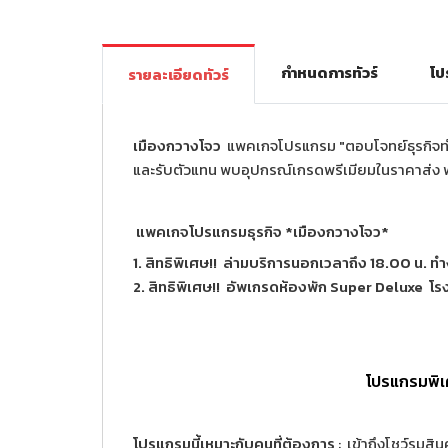
กำหนดการทัวร์
โป
รายละเอียดทัวร์
เมืองกวางโจว
แพคเกจโปรแกรม "ตอบโจทย์ธุรกิจทำเ
และรับตัวแทน พบอุปกรณ์เกรดพรีเมียมในราคาส่ง พ
แพคเกจโปรแกรมธุรกิจ *เมืองกวางโจว*
1. สิทธิพิเศษ!! ล่ามบริการนอกเวลาถึง 18.00 น. ท
2. สิทธิพิเศษ!! อัพเกรดห้องพัก Super Deluxe โรงแ
โปรแกรมพิ
โปรแกรมนี้เหมาะกับคนที่ต้องการ
: เข้าถึงโชว์รูม