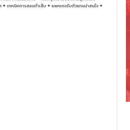
่ๆ ✦ เทคนิคการสอนทำเล็บ ✦ แพคเกจรับตัวแทนน่าสนใจ ✦