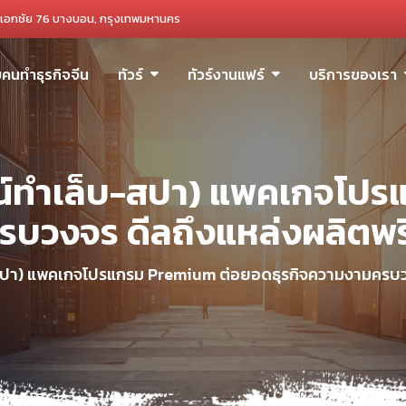
เอกชัย 76 บางบอน, กรุงเทพมหานคร
ับคนทำธุรกิจจีน
ทัวร์
ทัวร์งานแฟร์
บริการของเรา
รณ์ทำเล็บ-สปา) แพคเกจโปร
บวงจร ดีลถึงแหล่งผลิตพรีเม
ปา) แพคเกจโปรแกรม Premium ต่อยอดธุรกิจความงามครบวงจร 