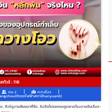
สทัวร์ : 116
คน: 2
กวางโจว
angzhou(ติดรถไฟฟ้าสถานีSanyuanli)
าม
,
ทัวร์ดูงานสัมมนาที่จีน
,
รับจัดโปรแกรมดูตลาดโรงงานจีนเริ่ม2-