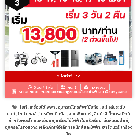
รหัสทัวร์ : 72
3 วัน / 2 คืน
คน: 2
กวางโจว
Atour Hotel Yueqiao Guangzhou(ติดรถไฟฟ้าสถานีSanyuanli)
ไอที
,
เครื่องใช้ไฟฟ้า
,
อุปกรณ์โทรศัพท์มือถือ
,
อะไหล่ประดับ
ยนต์
,
โซล่าเซลล์
,
โทรศัพท์มือถือ
,
คอมพิวเตอร์
,
สินค้าอิเล็กทรอนิกส์
สำหรับผู้บริโภคและข้อมูล, เครื่องใช้ไฟฟ้าในครัวเรือน, ชิ้นส่วนอะไหล่,
อุปกรณ์แสงสว่าง, ผลิตภัณฑ์อิเล็กทรอนิกส์และไฟฟ้า, ฮาร์ดแวร์, เครื่อง
มือ