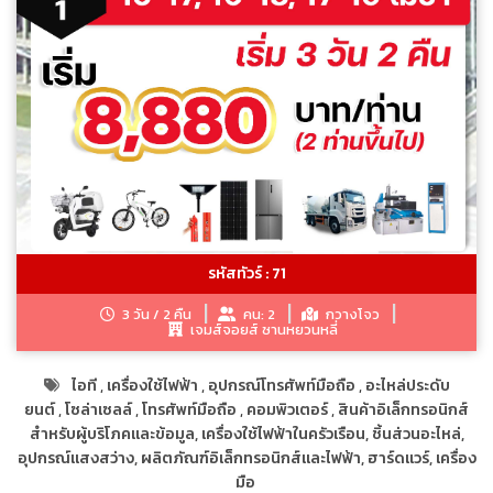
รหัสทัวร์ : 71
3 วัน / 2 คืน
คน: 2
กวางโจว
เจมส์จอยส์ ซานหยวนหลี่
ไอที
,
เครื่องใช้ไฟฟ้า
,
อุปกรณ์โทรศัพท์มือถือ
,
อะไหล่ประดับ
ยนต์
,
โซล่าเซลล์
,
โทรศัพท์มือถือ
,
คอมพิวเตอร์
,
สินค้าอิเล็กทรอนิกส์
สำหรับผู้บริโภคและข้อมูล, เครื่องใช้ไฟฟ้าในครัวเรือน, ชิ้นส่วนอะไหล่,
อุปกรณ์แสงสว่าง, ผลิตภัณฑ์อิเล็กทรอนิกส์และไฟฟ้า, ฮาร์ดแวร์, เครื่อง
มือ