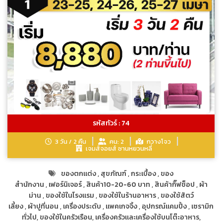
รหัสทัวร์ : 74
3 วัน / 2 คืน
คน: 2
กวางโจว
เจมส์จอยส์ ซานหยวนหลี่
ของตกแต่ง
,
สุขภัณฑ์
,
กระเบื้อง
,
ของ
สำนักงาน
,
เฟอร์นิเจอร์
,
สินค้า10-20-60 บาท
,
สินค้ากิ๊ฟช็อป
,
ผ้า
ม่าน
,
ของใช้ในโรงแรม
,
ของใช้ในร้านอาหาร
,
ของใช้สัตว์
เลี้ยง
,
ผ้าปูที่นอน
,
เครื่องประดับ
,
แพคเกจจิ้ง
,
อุปกรณ์แคมปิ้ง
,
เซรามิก
ทั่วไป, ของใช้ในครัวเรือน, เครื่องครัวและเครื่องใช้บนโต๊ะอาหาร,