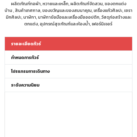
ผลิตภัณฑ์ทอผ้า, หวายและเหล็ก, ผลิตภัณฑ์จัดสวน, ของตกแต่ง
บ้าน
,
สินค้าเทศกาล, ของขวัญและของสมนาคุณ, เครื่องแก้วศิลปะ, เซรา
มิกศิลปะ, นาฬิกา, นาฬิกาข้อมือและเครื่องมือออปติก, วัสดุก่อสร้างและ
ตกแต่ง, อุปกรณ์สุขภัณฑ์และห้องน้ำ, เฟอร์นิเจอร์
รายละเอียดทัวร์
กำหนดการทัวร์
โปรแกรมการเดินทาง
ระดับความนิยม